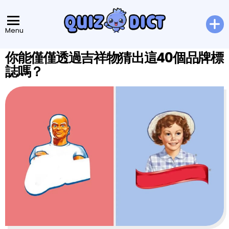
Menu
你能僅僅透過吉祥物猜出這40個品牌標
誌嗎？