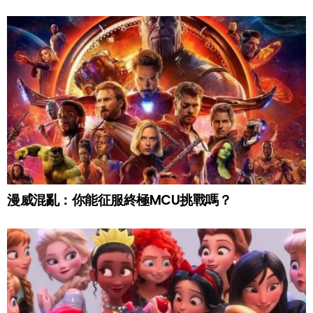
漫威混亂：你能征服終極MCU挑戰嗎？