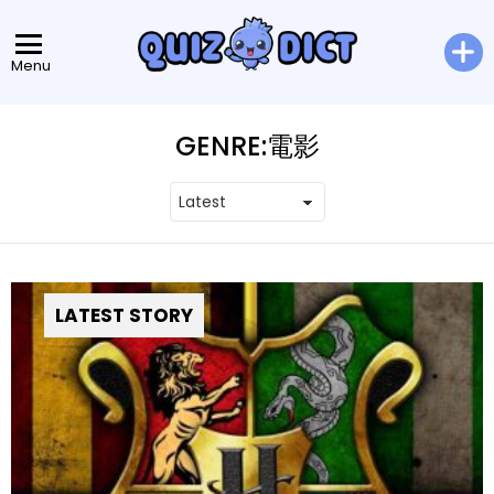
Menu
GENRE:
電影
LATEST STORY