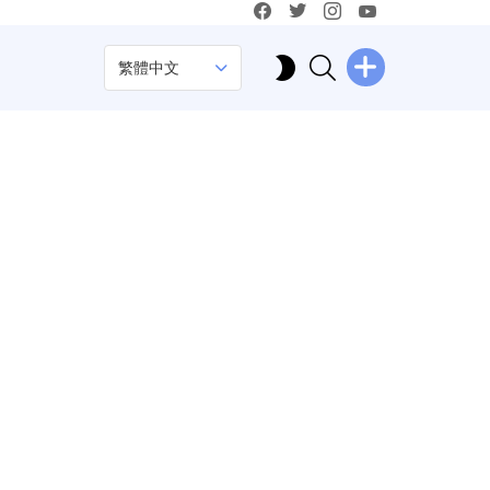
facebook
twitter
instagram
youtube
SEARCH
SWITCH
繁體中文
SKIN