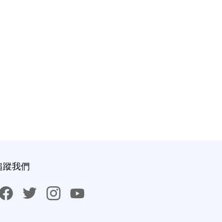
追蹤我們
facebook
twitter
instagram
youtube